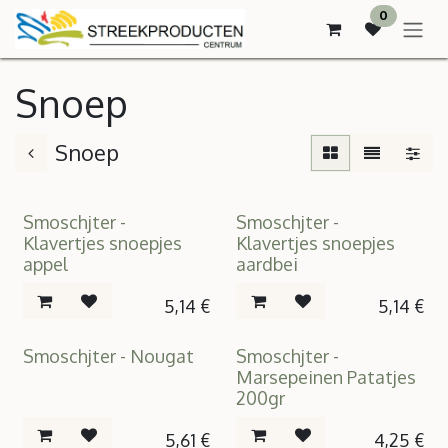
SE RENDRE AU CONTENU
0
Snoep
Snoep
Smoschjter -
Smoschjter -
Klavertjes snoepjes
Klavertjes snoepjes
appel
aardbei
5,14
€
5,14
€
Smoschjter - Nougat
Smoschjter -
Marsepeinen Patatjes
200gr
5,61
€
4,25
€