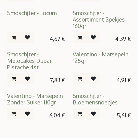
Smoschjter - Locum
Smoschjter -
Assortiment Spekjes
160gr
4,67
€
4,39
€
Smoschjter -
Valentino - Marsepein
Melocakes Dubai
125gr
Pistache 4st
7,83
€
4,91
€
Valentino - Marsepein
Smoschjter -
Suikervrij
Zonder Suiker 110gr
Bloemensnoepjes
6,04
€
5,61
€