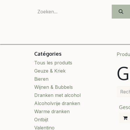
SE RENDRE AU CONTENU
Onze
Catégories
Produ
Tous les produits
G
Geuze & Kriek
Bieren
Wijnen & Bubbels
Dranken met alcohol
Alcoholvrije dranken
Ges
Warme dranken
Ontbijt
Valentino