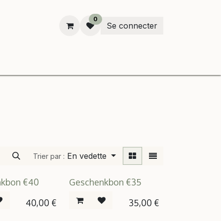
0
Se connecter
enken
En vedette
Trier par :
nkbon €40
Geschenkbon €35
40,00
€
35,00
€