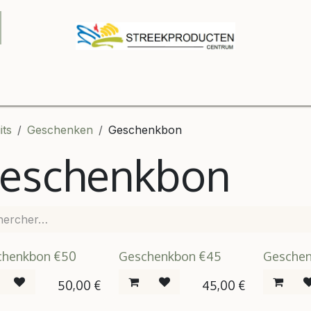
 winkel
Contactez-nous
B2B
Boutique
Relatiegesch
its
Geschenken
Geschenkbon
eschenkbon
chenkbon €50
Geschenkbon €45
Gesche
50,00
€
45,00
€