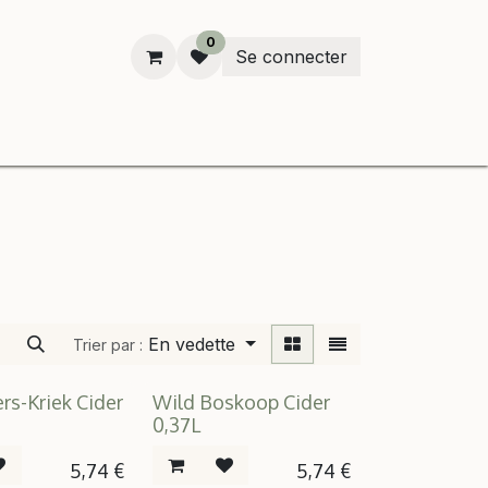
0
Se connecter
enken
En vedette
Trier par :
rs-Kriek Cider
Wild Boskoop Cider
0,37L
5,74
€
5,74
€