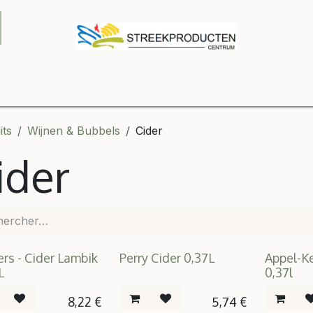
 winkel
Contactez-nous
B2B
Boutique
Relatiegesch
its
Wijnen & Bubbels
Cider
ider
ers - Cider Lambik
Perry Cider 0,37L
Appel-Ke
L
0,37l
8,22
€
5,74
€