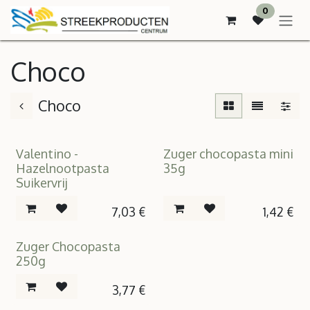
SE RENDRE AU CONTENU
0
Choco
Choco
Valentino -
Zuger chocopasta mini
Suikervrij
Hazelnootpasta
35g
Suikervrij
7,03
€
1,42
€
Zuger Chocopasta
250g
3,77
€