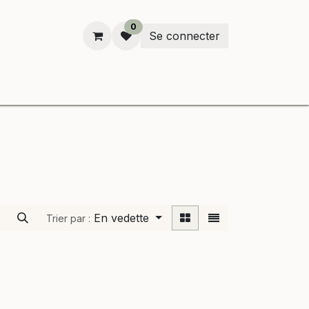
0
Se connecter
enken
En vedette
Trier par :