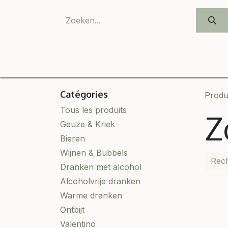
SE RENDRE AU CONTENU
Onze
Catégories
Produ
Tous les produits
Z
Geuze & Kriek
Bieren
Wijnen & Bubbels
Dranken met alcohol
Alcoholvrije dranken
Warme dranken
Ontbijt
Valentino