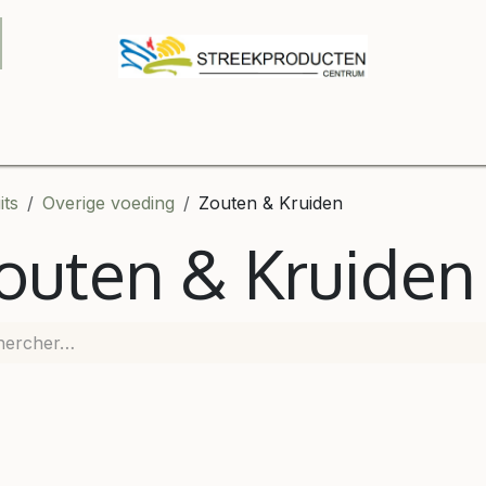
 winkel
Contactez-nous
B2B
Boutique
Relatiegesch
its
Overige voeding
Zouten & Kruiden
outen & Kruiden