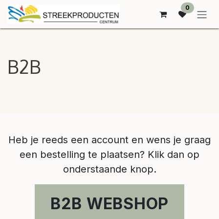
SE RENDRE AU CONTENU
0
B2B
​Heb je reeds een account en wens je graag
een bestelling te plaatsen? Klik dan op
onderstaande knop.
B2B WEBSHOP