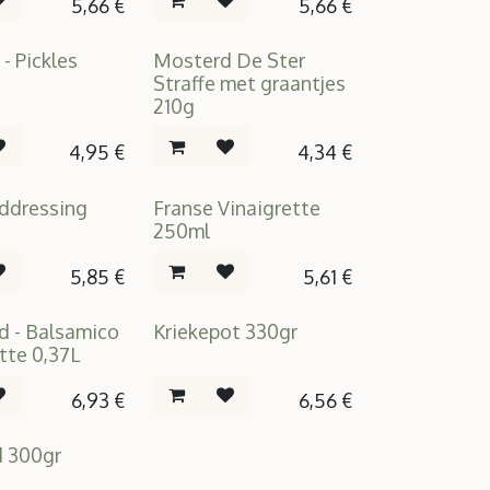
5,66
€
5,66
€
 - Pickles
Mosterd De Ster
Straffe met graantjes
210g
4,95
€
4,34
€
ddressing
Franse Vinaigrette
250ml
5,85
€
5,61
€
d - Balsamico
Kriekepot 330gr
tte 0,37L
6,93
€
6,56
€
 300gr