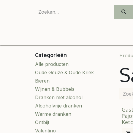
OVERSLAAN NAAR INHOUD
Categorieën
Produ
Alle producten
S
Oude Geuze & Oude Kriek
Bieren
Wijnen & Bubbels
Dranken met alcohol
Alcoholvrije dranken
Gast
Warme dranken
Pajo
Ket
Ontbijt
Valentino