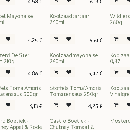
4,58
€
6,13
€
el Mayonaise
Koolzaadtartaar
Wildiers
ml
260ml
260g
4,25
€
5,61
€
erd De Ster
Koolzaadmayonaise
Koolzaa
t 210g
260ml
0,37L
4,06
€
5,47
€
fels Toma'Amoris
Stoffels Toma'Amoris
Koolzaa
atensaus 500gr
Tomatensaus 250gr
Vinaigre
6,13
€
4,25
€
ro Boetiek -
Gastro Boetiek -
Mosterd
ney Appel & Rode
Chutney Tomaat &