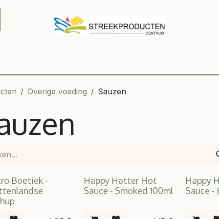
Onze winkel
Webshop
Relatiegeschenken
Contact
B2
cten
Overige voeding
Sauzen
auzen
ro Boetiek -
Happy Hatter Hot
Happy H
ttenlandse
Sauce - Smoked 100ml
Sauce -
chup