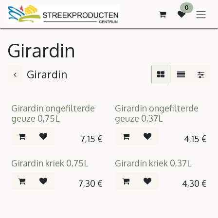
OVERSLAAN NAAR INHOUD
0
Girardin
Girardin
Girardin ongefilterde
Girardin ongefilterde
geuze 0,75L
geuze 0,37L
7,15
€
4,15
€
Girardin kriek 0,75L
Girardin kriek 0,37L
7,30
€
4,30
€