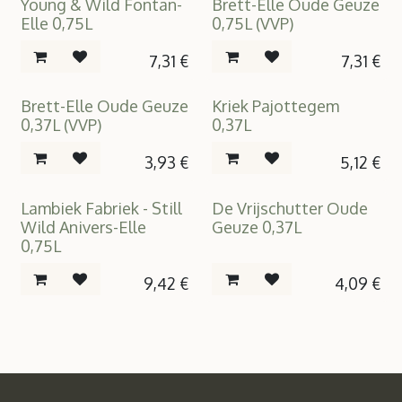
Young & Wild Fontan-
Brett-Elle Oude Geuze
Elle 0,75L
0,75L (VVP)
7,31
€
7,31
€
Brett-Elle Oude Geuze
Kriek Pajottegem
0,37L (VVP)
0,37L
3,93
€
5,12
€
Lambiek Fabriek - Still
De Vrijschutter Oude
Wild Anivers-Elle
Geuze 0,37L
0,75L
9,42
€
4,09
€