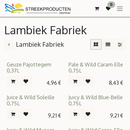
OVERSLAAN NAAR INHOUD
0
Lambiek Fabriek
Lambiek Fabriek
Geuze Pajottegem
Pale & Wild Caram-Elle
0,37L
0,75L
4,96
€
8,43
€
Juice & Wild Soleille
Juicy & Wild Blue-Belle
0,75L
0,75L
9,21
€
9,21
€