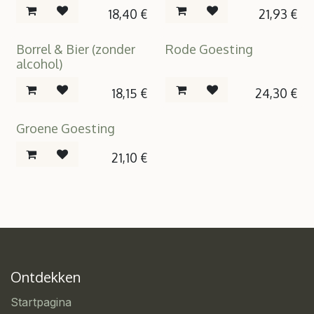
18,40
€
21,93
€
Borrel & Bier (zonder
Rode Goesting
alcohol)
18,15
€
24,30
€
Groene Goesting
21,10
€
Ontdekken
Startpagina