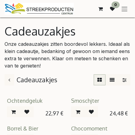
OVERSLAAN NAAR INHOUD
0
Cadeauzakjes
Onze cadeauzakjes zitten boordevol lekkers. Ideaal als
klein cadeautje, bedanking of gewoon om iemand eens
extra te verwennen. Klaar om meteen te schenken en
van te genieten!
Cadeauzakjes
Ochtendgeluk
Smoschjter
22,97
€
24,48
€
Borrel & Bier
Chocomoment