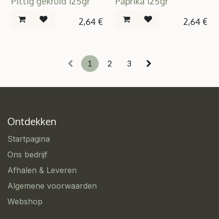
Pittig gekruid 125gr
Paprika 125gr
2,64
€
2,64
€
1
2
3
Ontdekken
Startpagina
Ons bedrijf
Afhalen & Leveren
Algemene voorwaarden
Webshop