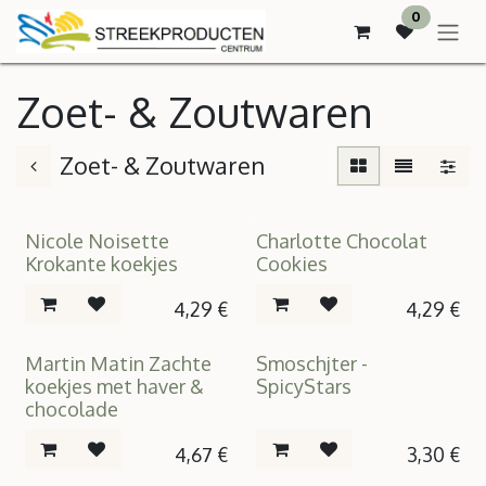
OVERSLAAN NAAR INHOUD
0
Zoet- & Zoutwaren
Zoet- & Zoutwaren
Nicole Noisette
Charlotte Chocolat
Krokante koekjes
Cookies
4,29
€
4,29
€
Martin Matin Zachte
Smoschjter -
koekjes met haver &
SpicyStars
chocolade
4,67
€
3,30
€