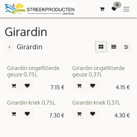
SKIP TO CONTENT
0
Girardin
Girardin
Girardin ongefilterde
Girardin ongefilterde
geuze 0,75L
geuze 0,37L
7.15
€
4.15
€
Girardin kriek 0,75L
Girardin kriek 0,37L
7.30
€
4.30
€