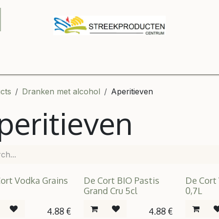
Onze winkel
Contact us
B2B
Shop
Relatiegeschenke
cts
Dranken met alcohol
Aperitieven
peritieven
ort Vodka Grains
De Cort BIO Pastis
De Cort
Grand Cru 5cl
0,7L
4.88
€
4.88
€