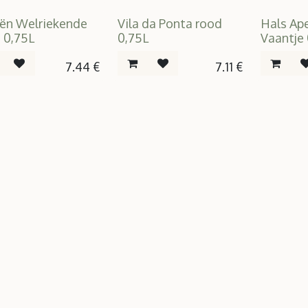
ën Welriekende
Vila da Ponta rood
Hals Ape
 0,75L
0,75L
Vaantje 
7.44
€
7.11
€