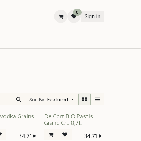
0
Sign in
n
Featured
Sort By:
 Vodka Grains
De Cort BIO Pastis
Grand Cru 0,7L
34.71
€
34.71
€