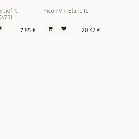
rtief 't
Picon Vin Blanc 1L
0,75L
7.85
€
20.62
€