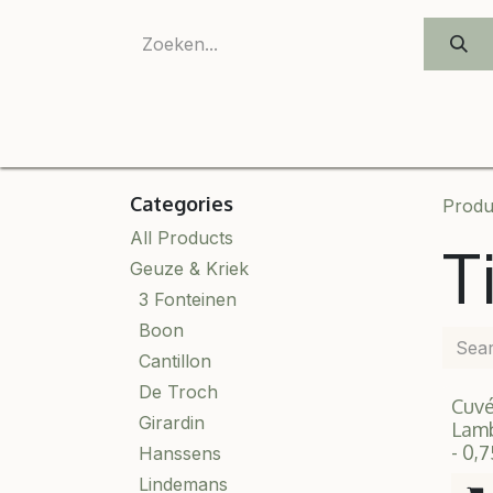
SKIP TO CONTENT
Categories
Produ
All Products
T
Geuze & Kriek
3 Fonteinen
Boon
Cantillon
De Troch
Cuv
Girardin
Lam
- 0,
Hanssens
Lindemans