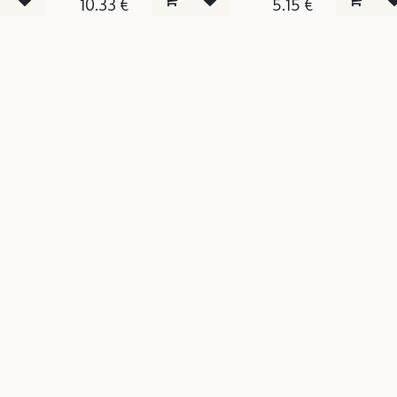
10.33
€
5.15
€