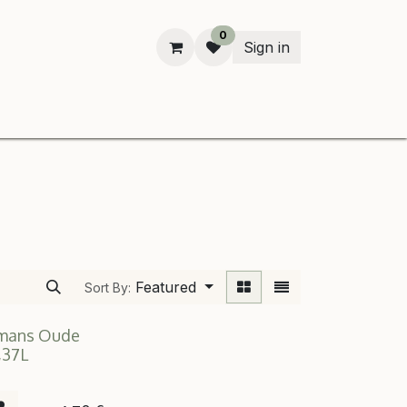
0
Sign in
n
Featured
Sort By:
mans Oude
,37L