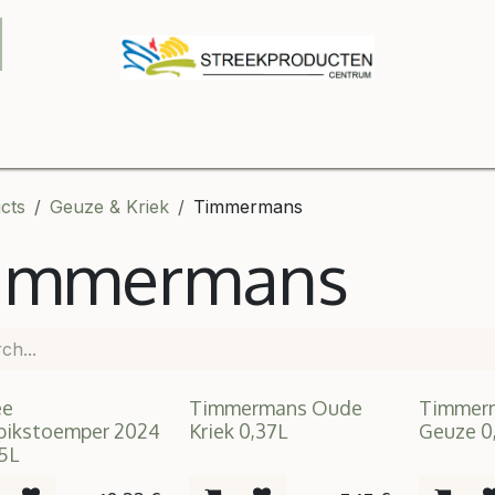
Onze winkel
Contact us
B2B
Shop
Relatiegeschenke
cts
Geuze & Kriek
Timmermans
immermans
ée
Timmermans Oude
Timmer
bikstoemper 2024
Kriek 0,37L
Geuze 0
75L