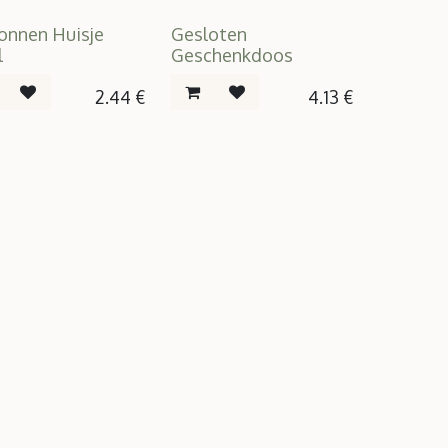
onnen Huisje
Gesloten
l
Geschenkdoos
2.44
€
4.13
€