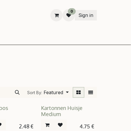
0
Sign in
n
Featured
Sort By:
doos
Kartonnen Huisje
Medium
2.48
€
4.75
€