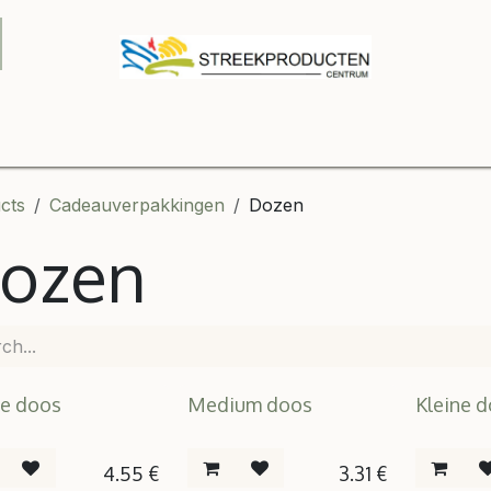
Onze winkel
Contact us
B2B
Shop
Relatiegeschenke
cts
Cadeauverpakkingen
Dozen
ozen
e doos
Medium doos
Kleine 
4.55
€
3.31
€