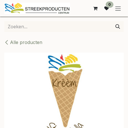
OVERSLAAN NAAR INHOUD
0
Alle producten