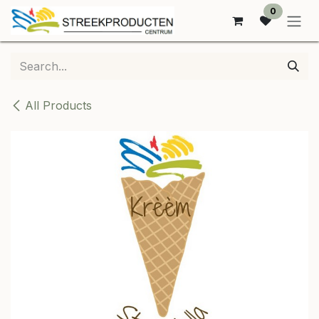
SKIP TO CONTENT
0
All Products