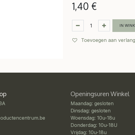
1,40
€
IN WIN
Toevoegen aan verlangl
 op
Openingsuren Winkel
 3A
Maandag: gesloten
Dinsdag: gesloten
roductencentrum.be
Woensdag: 10u-18u
Donderdag: 10u-18U
Vrijdag: 10u-18u