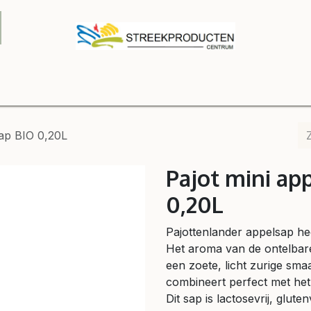
Onze winkel
Webshop
Relatiegeschenken
Contact
B2
ap BIO 0,20L
Pajot mini a
0,20L
Pajottenlander appelsap hee
Het aroma van de ontelbare
een zoete, licht zurige s
combineert perfect met het
Dit sap is lactosevrij, gluten