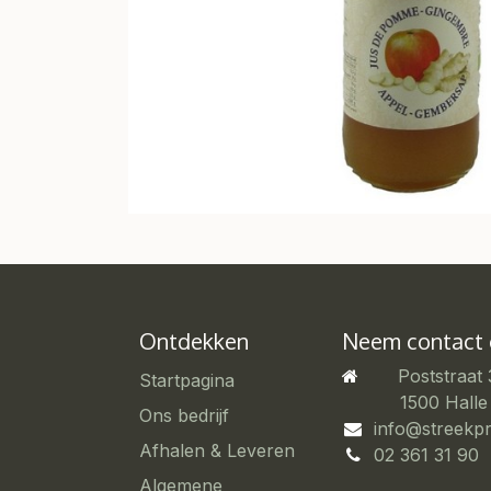
Ontdekken
Neem contact
Poststraat
Startpagina
​1500 Halle
Ons bedrijf
info@streekp
Afhalen & Leveren
02 361 31 90
Algemene