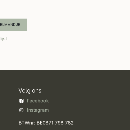
KELMANDJE
ijst
Volg ons
Facebook
Instagram
BTWnr: BE0871 798 782