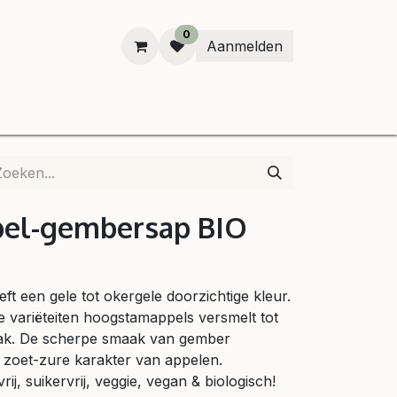
0
Aanmelden
B
ppel-gembersap BIO
ft een gele tot okergele doorzichtige kleur.
 variëteiten hoogstamappels versmelt tot
maak. De scherpe smaak van gember
 zoet-zure karakter van appelen.
vrij, suikervrij, veggie, vegan & biologisch!