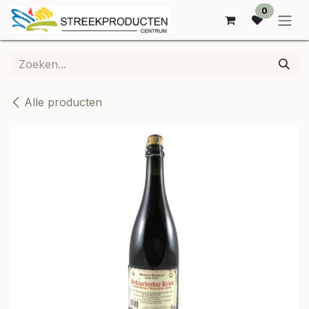
OVERSLAAN NAAR INHOUD
0
Alle producten