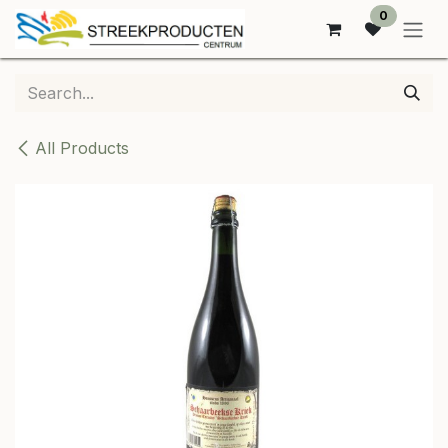
SKIP TO CONTENT
0
All Products