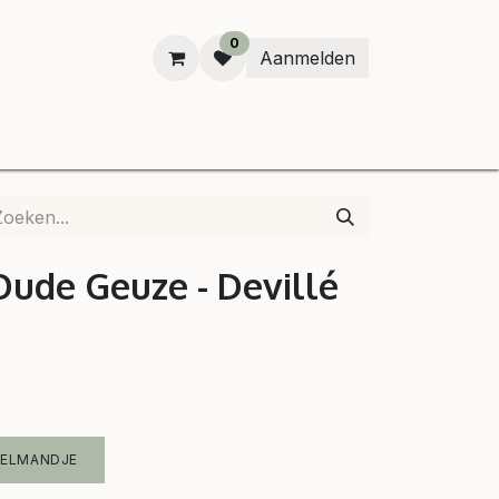
0
Aanmelden
B
 Oude Geuze - Devillé
KELMANDJE