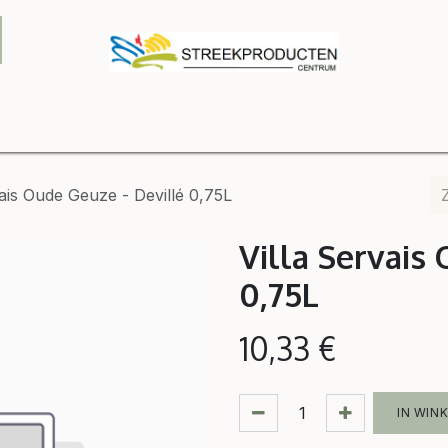
Onze winkel
Webshop
Relatiegeschenken
Contact
B2
vais Oude Geuze - Devillé 0,75L
Villa Servais
0,75L
10,33
€
IN WIN