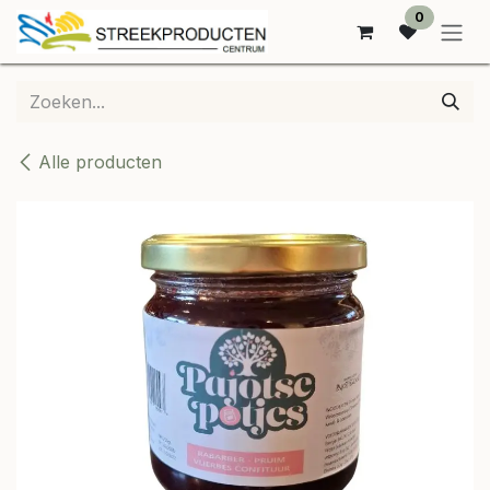
OVERSLAAN NAAR INHOUD
0
Alle producten