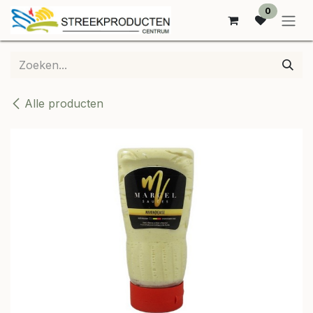
OVERSLAAN NAAR INHOUD
0
Alle producten