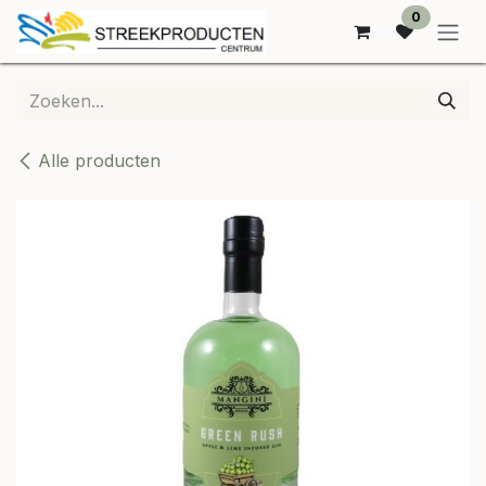
OVERSLAAN NAAR INHOUD
0
Alle producten