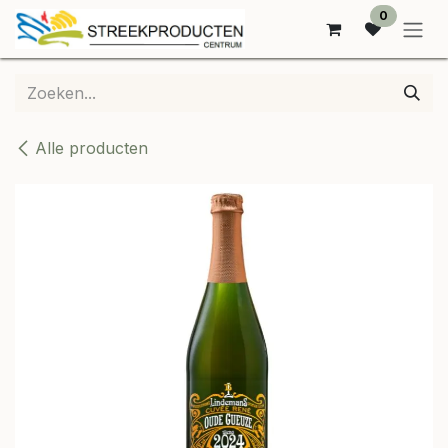
OVERSLAAN NAAR INHOUD
0
Alle producten