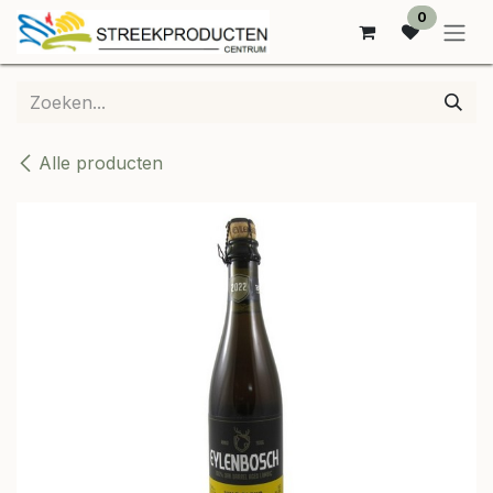
OVERSLAAN NAAR INHOUD
0
Alle producten