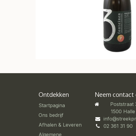
Ontdekken
Neem contact
Poststraat
Startpagina
​1500 Halle
Ons bedrijf
info@streekp
Afhalen & Leveren
02 361 31 90
Algemene