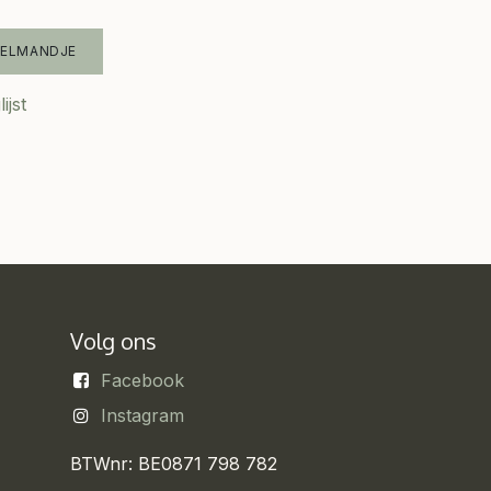
KELMANDJE
ijst
Volg ons
Facebook
Instagram
BTWnr: BE0871 798 782