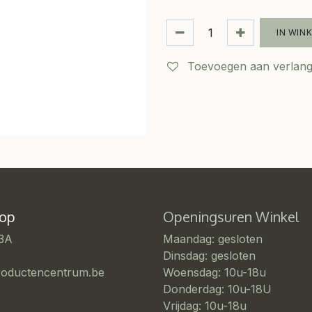
IN WIN
Toevoegen aan verlangl
 op
Openingsuren Winkel
 3A
Maandag: gesloten
Dinsdag: gesloten
roductencentrum.be
Woensdag: 10u-18u
Donderdag: 10u-18U
Vrijdag: 10u-18u