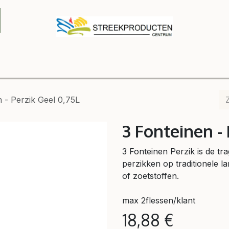
Onze winkel
Webshop
Relatiegeschenken
Contact
B2
n - Perzik Geel 0,75L
3 Fonteinen - 
3 Fonteinen Perzik is de tr
perzikken op traditionele 
of zoetstoffen.
max 2flessen/klant
18,88
€