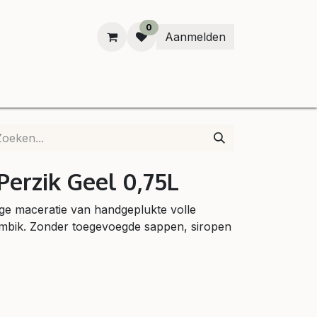
0
Aanmelden
B
Perzik Geel 0,75L
age maceratie van handgeplukte volle
lambik. Zonder toegevoegde sappen, siropen