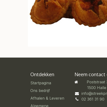
Ontdekken
Neem contact
Poststraat
Startpagina
​1500 Halle
Ons bedrijf
info@streekp
Afhalen & Leveren
02 361 31 90
Algemene