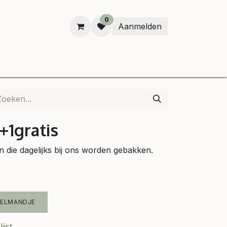
0
Aanmelden
B
+1gratis
n die dagelijks bij ons worden gebakken.
KELMANDJE
ijst