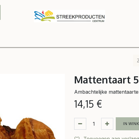
Onze winkel
Webshop
Relatiegeschenken
Contact
B2
Mattentaart 5
Ambachtelijke mattentaarte
14,15
€
IN WIN
Toevoegen aan verlangl