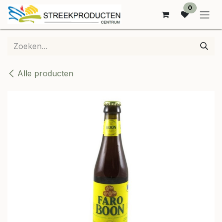
OVERSLAAN NAAR INHOUD
0
Alle producten