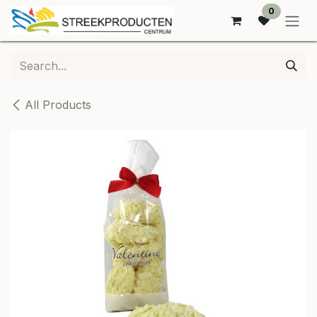
SKIP TO CONTENT
0
All Products