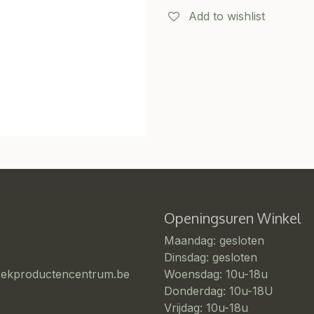
Add to wishlist
Openingsuren Winkel
Maandag: gesloten
Dinsdag: gesloten
eekproductencentrum.be
Woensdag: 10u-18u
Donderdag: 10u-18U
Vrijdag: 10u-18u