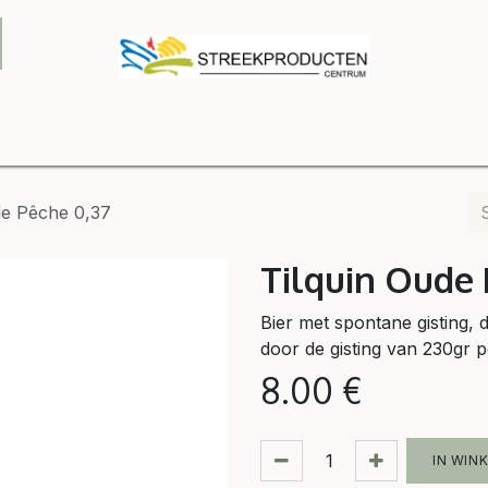
Onze winkel
Contact us
B2B
Shop
Relatiegeschenke
de Pêche 0,37
Tilquin Oude 
Bier met spontane gisting,
door de gisting van 230gr p
8.00
€
IN WIN