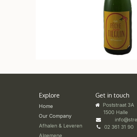
Explore
Get in touch
Poststraat 3A
Home
​1500 Halle
Our Company
info@str
Afhalen & Leveren
02 361 31 90
Algemene