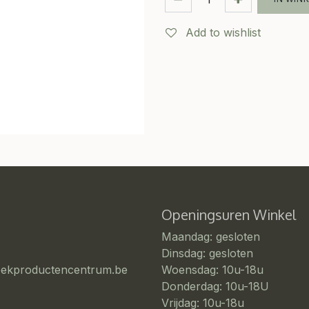
Add to wishlist
Openingsuren Winkel
Maandag: gesloten
Dinsdag: gesloten
eekproductencentrum.be
Woensdag: 10u-18u
Donderdag: 10u-18U
Vrijdag: 10u-18u