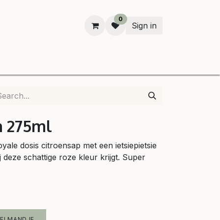
0
Sign in
n
n 275ml
ale dosis citroensap met een ietsiepietsie
deze schattige roze kleur krijgt. Super
KELMANDJE