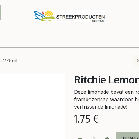
Onze winkel
Contact us
B2B
Shop
Relatiegeschenke
n 275ml
Ritchie Lemo
Deze limonade bevat een roy
frambozensap waardoor hij 
verfrissende limonade!
1.75
€
IN WIN