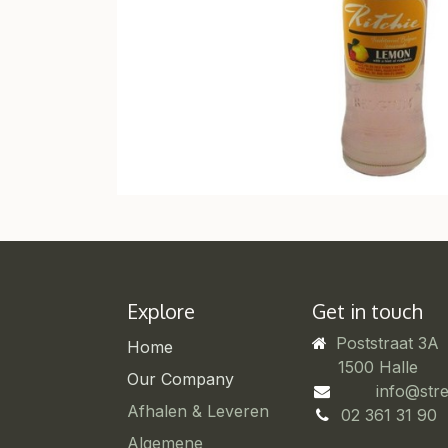
Explore
Get in touch
Poststraat 3A
Home
​1500 Halle
Our Company
info@str
Afhalen & Leveren
02 361 31 90
Algemene