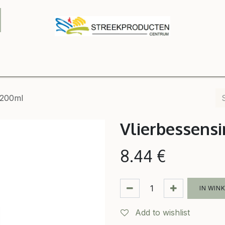
Onze winkel
Contact us
B2B
Shop
Relatiegeschenke
 200ml
Vlierbessens
8.44
€
IN WIN
Add to wishlist