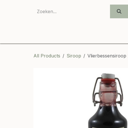
SKIP TO CONTENT
All Products
Siroop
Vlierbessensiroop