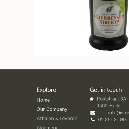
Explore
Get in touch
Poststraat 3A
Home
​1500 Halle
Our Company
info@str
Afhalen & Leveren
02 361 31 90
Algemene