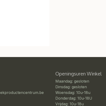
Openingsuren Winkel
Maandag: gesloten
Dinsdag: gesloten
eekproductencentrum.be
Woensdag: 10u-18u
Donderdag: 10u-18U
Vrijdag: 10u-18u