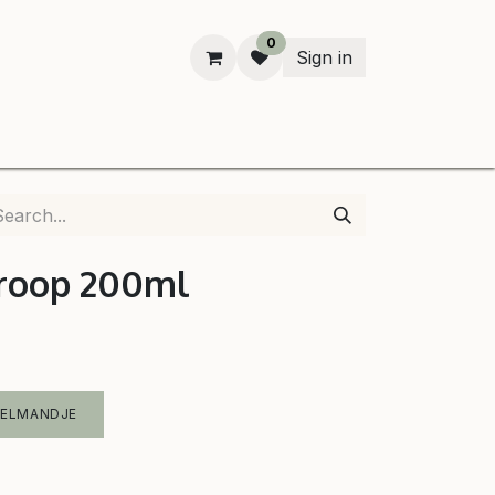
0
Sign in
n
iroop 200ml
KELMANDJE