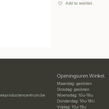
Add to wishlist
Openingsuren Winkel
Maandag: gesloten
Dinsdag: gesloten
eekproductencentrum.be
Woensdag: 10u-18u
Donderdag: 10u-18U
Vrijdag: 10u-18u