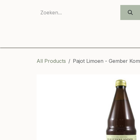
SKIP TO CONTENT
All Products
Pajot Limoen - Gember Ko