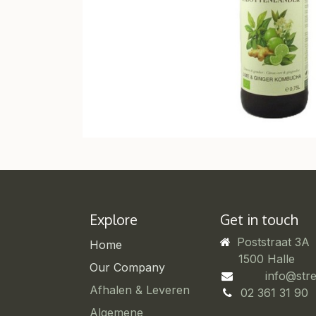
Explore
Get in touch
Poststraat 3A
Home
​1500 Halle
Our Company
info@str
Afhalen & Leveren
02 361 31 90
Algemene