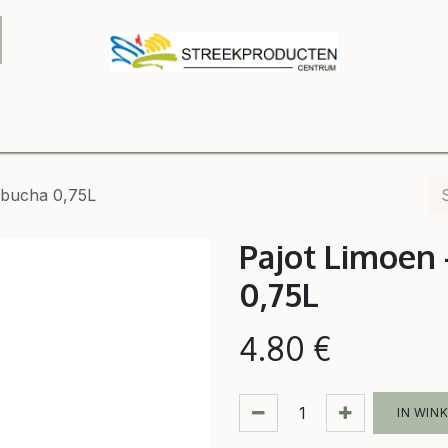
Onze winkel
Contact us
B2B
Shop
Relatiegeschenke
mbucha 0,75L
Pajot Limoen
0,75L
4.80
€
IN WIN