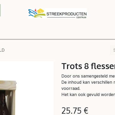
Onze winkel
Contact us
B2B
Shop
Relatiegeschenke
ULD
Trots 8 fless
Door ons samengesteld met.
De inhoud kan verschillen 
voorraad.
Het kan ook gevuld worden
25.75
€