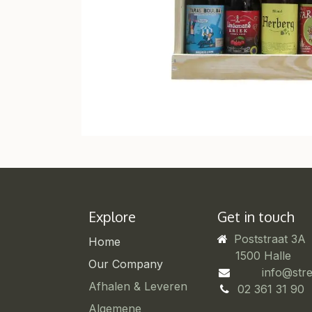
Explore
Get in touch
Poststraat 3A
Home
​1500 Halle
Our Company
info@str
Afhalen & Leveren
02 361 31 90
Algemene