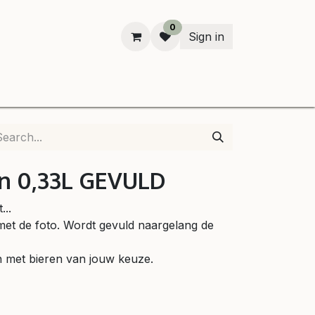
0
Sign in
n
en 0,33L GEVULD
..
met de foto. Wordt gevuld naargelang de
 met bieren van jouw keuze.