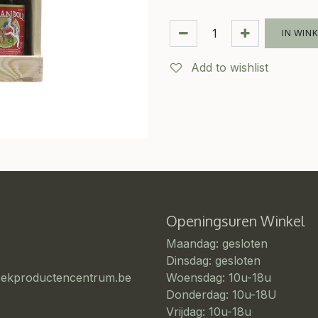
IN WIN
Add to wishlist
Openingsuren Winkel
Maandag: gesloten
Dinsdag: gesloten
eekproductencentrum.be
Woensdag: 10u-18u
Donderdag: 10u-18U
Vrijdag: 10u-18u