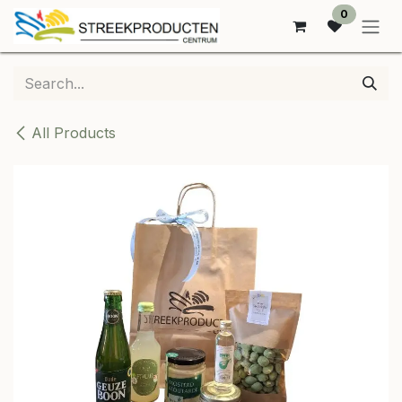
SKIP TO CONTENT
0
All Products