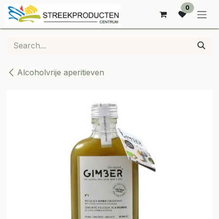
SKIP TO CONTENT
0
Alcoholvrije aperitieven