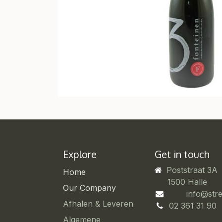
Explore
Get in touch
Poststraat 3A
Home
​1500 Halle
Our Company
info@str
Afhalen & Leveren
02 361 31 90
Algemene