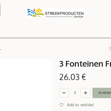
Onze winkel
Contact us
B2B
Shop
Relatiegeschenke
L
3 Fonteinen 
26.03
€
IN WIN
Add to wishlist