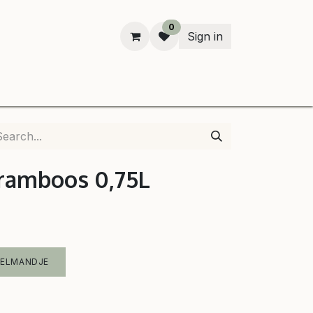
0
Sign in
n
Framboos 0,75L
KELMANDJE