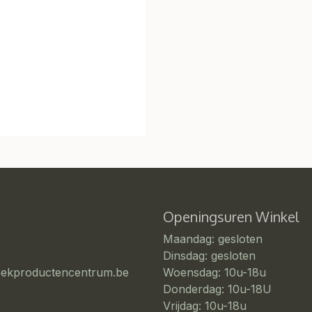
Openingsuren Winkel
Maandag: gesloten
Dinsdag: gesloten
eekproductencentrum.be
Woensdag: 10u-18u
Donderdag: 10u-18U
Vrijdag: 10u-18u