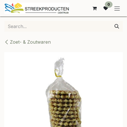
SKIP TO CONTENT
0
Zoet- & Zoutwaren